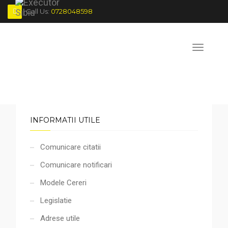
Call Us:
0728048598
Skip
to
Email:
contact@executorsibiu.ro
Informatii Utile
content
Header
Toggle
Socials
navigation
INFORMATII UTILE
Comunicare citatii
Comunicare notificari
Modele Cereri
Legislatie
Adrese utile